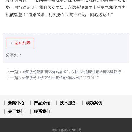
转化为机遇——节约每一份成本、优化每一项流程、创新每一次服
务，用行动证明：我们这支团队，永远有迎难而上的勇气和化危为
机的智慧！“道路虽艰，行则必至；前路虽远，同心必达！”
返回列表
分享到：
上一篇：
金证股份荣膺“湾区知名品牌”，以技术与创新推动大湾区建设行稳致远
下一篇：
金证股份上榜“2024年度信创领军企业”
2025.01.17
新闻中心
产品介绍
技术服务
成功案例
关于我们
联系我们
粤ICP备05032946号