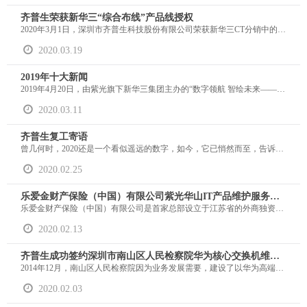
齐普生荣获新华三“综合布线”产品线授权
2020年3月1日，深圳市齐普生科技股份有限公司荣获新华三CT分销中的“综合布线”产品线授权。 新华三是国内拥有计算、存储、网络、安全等全方位的数字化基础设施整体能力，以及一站式、全方位数字化平台解决方案的服务商。新华三综合布线解决方案结构简单、安装方便、连接可靠、性能优异，可满足不同应用场景的需求。
2020.03.19
2019年十大新闻
2019年4月20日，由紫光旗下新华三集团主办的“数字领航 智绘未来——2019 NAVIGATE 领航者峰会”在重庆成功召开，深圳市齐普生科技股份有限公司应邀出席会议。在颁奖晚宴上，齐普生荣获“新华三2019年度优秀总代合作奖”，这是新华三对齐普生在业务贡献的认可及肯定，得之不易，弥足珍贵。
2020.03.11
齐普生复工寄语
曾几何时，2020还是一个看似遥远的数字，如今，它已悄然而至，告诉你我，又是一个十年的开始。意想不到的是，我们以完全意想不到的形式迎来了新十年的开局，疫情袭来，给全国人民的健康安全和社会经济发展带来了严峻的考验，牵动着亿万国人的心。在这种困难的时局下，我们看到无数前线医护人员坚守在一线上与病毒做抗争。疫情就是命令，防控就是责任，齐普生竭尽所能，勇于担当，承担企业的使命，与大家共同做好疫情防护工作！
2020.02.25
乐爱金财产保险（中国）有限公司紫光华山IT产品维护服务项目
乐爱金财产保险（中国）有限公司是首家总部设立于江苏省的外商独资保险公司，2009年10 月，经中国保险监督管理委员会批准正式开业。主营企业财产保险财产损失保险、责任保险、信用保险等财产保险业务。
2020.02.13
齐普生成功签约深圳市南山区人民检察院华为核心交换机维护项目
2014年12月，南山区人民检察院因为业务发展需要，建设了以华为高端交换机为核心的办公网络，经过五年的稳定运行，各个系统及设备已经过了厂商质保期，需要一个可靠的集成商来继续提供维保服务，以确保在故障出现时能及时解决，保障业务的正常运行。
2020.02.03