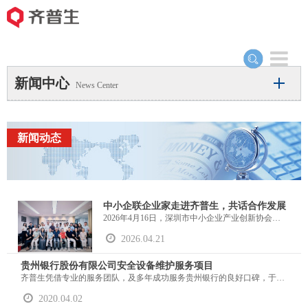
Toggle
navigation
新闻中心
News Center
新闻动态
中小企联企业家走进齐普生，共话合作发展
2026年4月16日，深圳市中小企业产业创新协会、深圳市中小企业家联谊会企业家一行走进深圳市齐普生科技股份有限公司（以下简称“齐普生”），围绕产业协同、渠道共建及数字化转型等议题展开深度座谈交流。齐普生总经理乔东斌携核心团队热情接待，双方就AI算力时代下的行业发展新机遇、大中小企业协同创新路径等话题进行了深入探讨，达成多项合作共识。
2026.04.21
贵州银行股份有限公司安全设备维护服务项目
齐普生凭借专业的服务团队，及多年成功服务贵州银行的良好口碑，于2020年1月成功签订贵州银行股份有限公司安全设备维保项目
2020.04.02