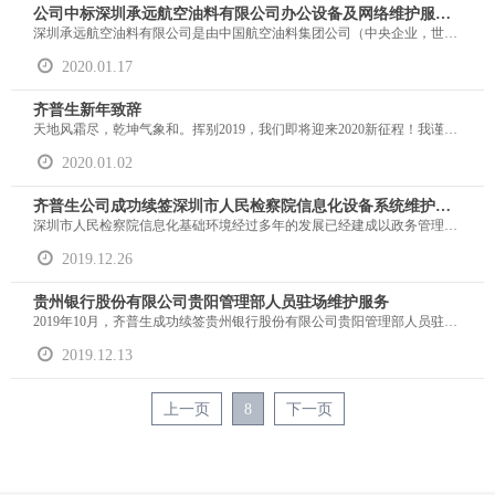
公司中标深圳承远航空油料有限公司办公设备及网络维护服务项目
深圳承远航空油料有限公司是由中国航空油料集团公司（中央企业，世界500强第318位）、深圳市机场（集团）有限公司（深圳市直属企业）与英国石油公司（BP）（跨国企业，世界500强第4位）于1991年联合组建的行业内第一家中外合资企业。公司主要经营深圳机场的航空供油业务，是深圳国际机场唯 一的航油供应服务商。
2020.01.17
齐普生新年致辞
天地风霜尽，乾坤气象和。挥别2019，我们即将迎来2020新征程！我谨代表公司经营班子感谢过去一年为齐普生事业辛勤奋斗的全体同仁们！向全体员工及家属致以诚挚的问候、新春的祝福！
2020.01.02
齐普生公司成功续签深圳市人民检察院信息化设备系统维护项目
深圳市人民检察院信息化基础环境经过多年的发展已经建成以政务管理系统和检务管理系统为主的各项应用系统平台，包括环境、网络系统、网络安全系统、网络操作系统、数据库及相关中间剪为支撑的各种支撑系统
2019.12.26
贵州银行股份有限公司贵阳管理部人员驻场维护服务
2019年10月，齐普生成功续签贵州银行股份有限公司贵阳管理部人员驻场维护服务。贵阳管理部为贵州银行股份有限公司的总行营业部。贵州银行股份有限公司是以遵义市商业银行、六盘水市商业银行、安顺市商业银行为基础合并重组设立的省级地方法人金融机构，是贵州省委、省政府直接领导下的国有大型企业。
2019.12.13
上一页
8
下一页