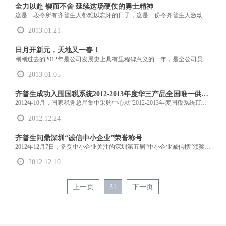
全力以赴 锲而不舍 延续这场硬仗的勇士精神
这是一段令所有齐普生人都难以忘怀的日子，这是一份令齐普生人激动大于欣喜的成绩，这是一种铸就卓越战功的勇士精神，所有齐普生人时时关注，所有一线人员日日奋战……
2013.01.21
日月开新元，天地又一春！
刚刚过去的2012年是公司发展史上具有里程碑意义的一年，是全公司员工迎接挑战、克服困难、全力以赴的一年。这一年，齐普生成功跨越了15亿元的大关，达到了16亿元。一年来，大家以饱满的工作热情和奋发向上的精神状态，卓有成效地开展了各项工作，不仅业绩稳定前行，而且风险控制良好，超期应收款成功控制在计划目标以内，尤其12月份的收款金额达到3亿元。这一切成就都要感谢我们全体齐普生人一年内的辛勤耕耘、无私奉献。
2013.01.05
齐普生成功入围国税系统2012-2013年度华三产品全国唯一供货商
2012年10月，国家税务总局集中采购中心就“2012-2013年度国税系统IT类产品协议供货项目”进行国内公开招标。招标规定，每一个厂家只能指定一个供货商前来参加。齐普生凭借一流的技术和专业的服务，成为华三指定的唯一的供货商，参与此次的投标工作。通过大家的精心准备和细致筹划，一举中标，成为国税系统2012-2013年度华三产品全国唯一供货商。
2012.12.24
齐普生问鼎深圳“诚信中小企业”荣誉称号
2012年12月7日，备受中小企业关注的深圳第五届“中小企业诚信榜”颁奖授信典礼在华侨城洲际大酒店举行，深圳市齐普生信息科技有限公司荣登光荣榜，被评为“诚信中小企业”，捧走“诚信鼎”。
2012.12.10
上一页
31
下一页