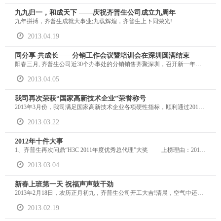
九九归一，和成天下 ——庆祝齐普生公司成立九周年
九年拼搏，齐普生成就大事业;九载辉煌，齐普生上下同荣光!
2013.04.19
同分享 共成长——分销工作会议暨培训会在深圳圆满结束
阳春三月, 齐普生公司近30个办事处的分销销售齐聚深圳，召开新一年度的分销工作暨培训会议。会议结合当前的经济市场形势，对公司的销售现状进行了总结与分析，并就今后的销售策略展开交流与讨论，会议取得圆满成功。
2013.04.05
我司再次荣获“国家高新技术企业”荣誉称号
2013年3月份，我司满足国家高新技术企业各项硬性指标，顺利通过2012年第二批国家级高新技术企业复审，再次荣获“国家高新技术企业”荣誉称号。这是继2009年获得国家高新技术企业称号以来，公司在高新技术研发、研发成果转化和科技实力的提升再次获得肯定，标志着齐普生迈上了另一个新台阶。
2013.03.22
2012年十件大事
1、齐普生再次问鼎“H3C 2011年度优秀总代理”大奖 上榜理由：2012年3月1日，华三公司在广州召开年度渠道峰会，H3C对2011年做出了突出贡献的渠道进行了表彰，齐普生公司总经理乔东斌从H3C总裁兼首席运营官郑树生手中接过了“优秀总代理”大奖的奖杯和荣誉证书。这是齐普生在2004年至2007年连续四年获此奖项后，精耕细作，持续发力，再次在2011年荣登“最佳总代理”之榜，证明了我司良好的可持续发展能力和综合发展后劲。
2013.03.04
新春上班第一天 祝福声声鼓干劲
2013年2月18日，农历正月初九，齐普生公司开工大吉!清晨，空气中还夹杂着微微的爆竹气息，同事们就满面春风、踏着轻快的脚步又重新回到了久违的工作岗位。办公室里笑声朗朗，祝福声声，一句句问候，一声声祝福，一个个灿烂的笑容传递着同事们的好心情，大家畅所欲言，分享假期中遇到的趣事、窘事。
2013.02.19