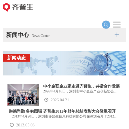
Toggle
navigation
新闻中心
News Center
新闻动态
中小企联企业家走进齐普生，共话合作发展
2026年4月16日，深圳市中小企业产业创新协会、深圳市中小企业家联谊会企业家一行走进深圳市齐普生科技股份有限公司（以下简称“齐普生”），围绕产业协同、渠道共建及数字化转型等议题展开深度座谈交流。齐普生总经理乔东斌携核心团队热情接待，双方就AI算力时代下的行业发展新机遇、大中小企业协同创新路径等话题进行了深入探讨，达成多项合作共识。
2026.04.21
崇德尚勤 务实图强 齐普生2012年财年总结表彰大会隆重召开
2013年4月20日，深圳市齐普生信息科技有限公司在深圳召开了2012年财年总结表彰大会。此次大会以“崇德尚勤，务实图强”为主题，对齐普生九年发展的文化沉淀作出了深度诠释。
2013.05.03