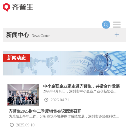
Toggle
navigation
新闻中心
News Center
新闻动态
中小企联企业家走进齐普生，共话合作发展
2026年4月16日，深圳市中小企业产业创新协会、深圳市中小企业家联谊会企业家一行走进深圳市齐普生科技股份有限公司（以下简称“齐普生”），围绕产业协同、渠道共建及数字化转型等议题展开深度座谈交流。齐普生总经理乔东斌携核心团队热情接待，双方就AI算力时代下的行业发展新机遇、大中小企业协同创新路径等话题进行了深入探讨，达成多项合作共识。
2026.04.21
齐普生2025财年二季度销售会议圆满召开
为总结上半年工作、分析市场环境并探讨后续发展，深圳市齐普生科技股份有限公司于8月28日至29日在南昌召开了2025财年二季度销售会议。公司总办领导、销售体系全体员工以及各职能部门负责人参加了本次会议。本次会议以“聚力攻坚，行稳致远”为主题，对上一阶段工作进行了总结，并就当前业务形式和未来发展路径进行了深入交流。管理层与销售团队共同探讨、进一步统一认识、明确近期工作重点，为稳步推进业务调整提供了方向。
2025.09.10