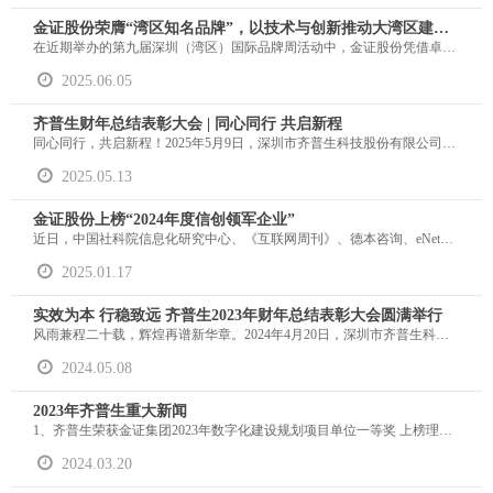
金证股份荣膺“湾区知名品牌”，以技术与创新推动大湾区建设行稳致远
在近期举办的第九届深圳（湾区）国际品牌周活动中，金证股份凭借卓越的技术与创新实力，成功斩获“湾区知名品牌”称号，进一步彰显金证作为国内领军的金融科技全领域服务商在湾区建设与发展中的标杆示范作用。
2025.06.05
齐普生财年总结表彰大会 | 同心同行 共启新程
同心同行，共启新程！2025年5月9日，深圳市齐普生科技股份有限公司财年总结表彰大会在深圳总部隆重召开！
2025.05.13
金证股份上榜“2024年度信创领军企业”
近日，中国社科院信息化研究中心、《互联网周刊》、德本咨询、eNet研究院联合发布了“2024年度信创领军企业”榜单，金证股份凭借在行业的信创应用及实践成果成功入选。
2025.01.17
实效为本 行稳致远 齐普生2023年财年总结表彰大会圆满举行
风雨兼程二十载，辉煌再谱新华章。2024年4月20日，深圳市齐普生科技股份有限公司成立二十周年之际，来自全国各地的齐普生家人们齐聚深圳，隆重举行了“齐普生2023财年总结表彰大会暨成立20周年庆典活动”。大会以“实效为本、行稳致远”为主题，表彰先进，总结过去，展望未来。
2024.05.08
2023年齐普生重大新闻
1、齐普生荣获金证集团2023年数字化建设规划项目单位一等奖 上榜理由：2023年6月，金证集团发布了《关于开展“2023年数字化建设规划项目——企微最佳实践活动月”系列活动的通知》，齐普生积极响应集团数字化建设号召，努力进行企微推广工作，在企微通讯录激活、成员使用微信占比、企微后台的管理融合及活动月参与情况方面表现优异，从而在此次活动中获得了单位最佳实践优秀奖的一等奖。此次获奖，是集团对齐普生在数字化工作开展中所付出的努力和获得的成果给予的肯定和嘉奖。
2024.03.20