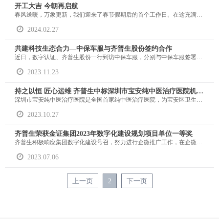
开工大吉 今朝再启航
春风送暖，万象更新，我们迎来了春节假期后的首个工作日。在这充满希望的时刻，齐普生再次扬帆起航，踏上了新一年的征程。
2024.02.27
共建科技生态合力—中保车服与齐普生股份签约合作
近日，数字认证、齐普生股份一行到访中保车服，分别与中保车服签署战略合作协议。根据合作规划，齐普生股份作为国内专业的IT增值分销商与专业服务提供商，与数字认证、中保车服在保险科技应用创新和数字化升级领域优势互惠、共同推进科技应用创新合作、行业解决方案定制合作、市场营销推广合作，共建科技生态合力。
2023.11.23
持之以恒 匠心运维 齐普生中标深圳市宝安纯中医治疗医院机房基础设备维保服务项目
深圳市宝安纯中医治疗医院是全国首家纯中医治疗医院，为宝安区卫生健康局下属公立医院，采用员额制管理，一期占地面积2.6万平方米，二期已启动，建设完成后床位数将达到500张。根据《深圳市促进中医药传承创新发展实施方案（2020-2025）》提出“支持宝安区先行先试建设纯中医治疗医院，打造全国经典中医院试验田和示范点”的定位，医院将建成研究型中医院、粤港澳大湾区核心中医院、港澳中医院人才技术支撑基地、“中医药走向世界”实践基地。
2023.10.27
齐普生荣获金证集团2023年数字化建设规划项目单位一等奖
齐普生积极响应集团数字化建设号召，努力进行企微推广工作，在企微通讯录激活、成员使用微信占比、企微后台的管理融合及活动月参与情况方面表现优异，从而在此次活动中获得了单位最佳实践优秀奖的一等奖。与此同时，齐普生研发部、商务部还凭借直播作品《企微与部门管理融合及应用使用分享》、《企微文档的超能力助力你高效工作》分别获得了团队项目评优银效奖和铜效奖！
2023.07.06
上一页
2
下一页